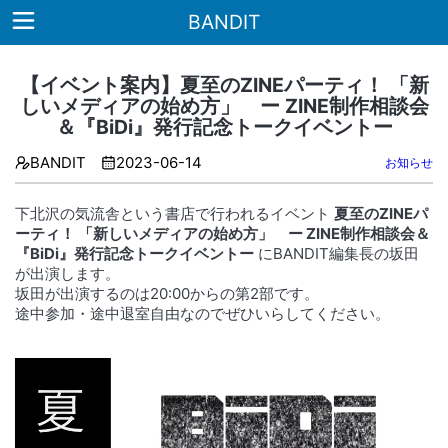
BANDIT
【イベント案内】夏至のZINEパーティ！ 「新
しいメディアの始め方」 ー ZINE制作相談会
＆『BiDi』発行記念トークイベントー
Home
BANDIT
2023-06-14
お知らせ
About
下北沢の気流舎という書店で行われるイベント
夏至のZINEパ
雑
ーティ！ 「新しいメディアの始め方」 ー ZINE制作相談会＆
誌
『BiDi』発行記念トークイベントー
にBANDIT編集長の坂田
が出演します。
書
坂田が出演するのは20:00からの第2部です。
籍
途中参加・途中退室自由なのでぜひいらしてください。
note
お
問
い