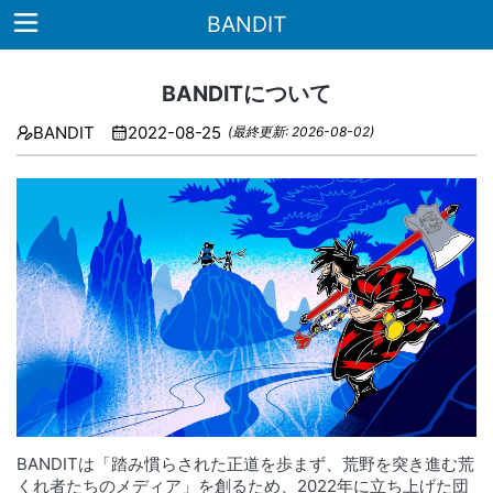
BANDIT
BANDITについて
BANDIT
2022-08-25
(最終更新: 2026-08-02)
Home
About
雑
誌
書
籍
note
お
問
BANDITは「踏み慣らされた正道を歩まず、荒野を突き進む荒
くれ者たちのメディア」を創るため、2022年に立ち上げた団
い