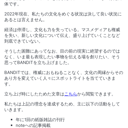
体です。
合
わ
2022年現在、私たちの文化をめぐる状況は決して良い状況に
せ
あるとは言えません。
経済は停滞し、文化も力を失っている。マスメディアも権威
を失い、新しい文化について伝え、盛り上げていくことなど
到底できていない。
そうした困難にあってなお、目の前の現実に絶望するのでは
なく、いま最も表現したい事物を伝える場を創りたい、そう
思ってBANDITを立ち上げました。
BANDITでは、権威におもねることなく、文化の周縁からその
あり方を変えていく人々にスポットライトを当てていきま
す。
立ち上げ時にしたためた文章は
こちら
から閲覧できます。
私たちは上記の理念を達成するため、主に以下の活動をして
いきます。
年に1回の紙版雑誌の刊行
noteへの記事掲載