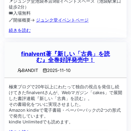
📌ジュンク堂池袋本店9階イベントスペース（池袋駅東口
合
徒歩2分）
わ
🎟️入場無料
せ
🔗開催概要→
ジュンク堂イベントページ
続きを読む
finalvent著『新しい「古典」を読
む』全巻好評発売中！
BANDIT
2025-11-10
極東ブログで20年以上にわたって独自の視点を発信し続
けてきたfinalventさんが、Webマガジン「cakes」で展開
した書評連載『新しい「古典」を読む』。
その書籍化をついに実現させました。
Amazon kindleで電子書籍・ペーパーバックの2つの形式
で発売しています。
kindle Unlimitedでも読めます。