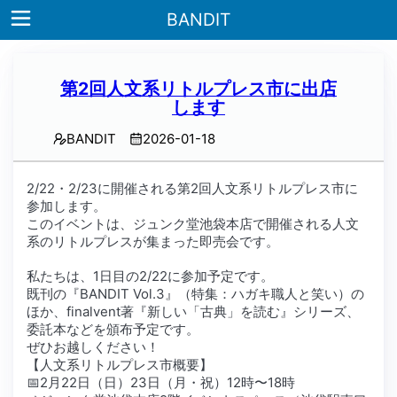
BANDIT
第2回人文系リトルプレス市に出店
します
Home
BANDIT
2026-01-18
About
2/22・2/23に開催される第2回人文系リトルプレス市に
雑
参加します。
誌
このイベントは、ジュンク堂池袋本店で開催される人文
系のリトルプレスが集まった即売会です。
書
籍
私たちは、1日目の2/22に参加予定です。
既刊の『BANDIT Vol.3』（特集：ハガキ職人と笑い）の
ほか、finalvent著『新しい「古典」を読む』シリーズ、
note
委託本などを頒布予定です。
ぜひお越しください！
お
【人文系リトルプレス市概要】
問
📅2月22日（日）23日（月・祝）12時〜18時
い